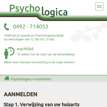
DE PRAKTIJK
AANMELDEN
AAN DE SLAG
0492 - 714053
ZORGAANBOD
Telefonisch spreekuur Psychologenpraktijk
op werkdagen van 12.30u tot 13.00u
TARIEF EN VERGOEDING
wachttijd:
15 weken tot de start van de behandeling
OVER ONS
alleen voor mensen woonachtig in de regio Gemert
CONTACT
Psychologica
•
Aanmelden
AANMELDEN
Stap 1. Verwijzing van uw huisarts