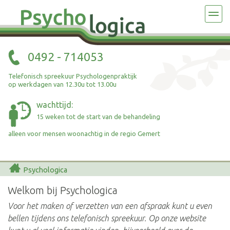
DE PRAKTIJK
AANMELDEN
AAN DE SLAG
0492 - 714053
ZORGAANBOD
Telefonisch spreekuur Psychologenpraktijk
op werkdagen van 12.30u tot 13.00u
TARIEF EN VERGOEDING
wachttijd:
15 weken tot de start van de behandeling
OVER ONS
alleen voor mensen woonachtig in de regio Gemert
CONTACT
Psychologica
Welkom bij Psychologica
Voor het maken of verzetten van een afspraak kunt u even
bellen tijdens ons telefonisch spreekuur. Op onze website